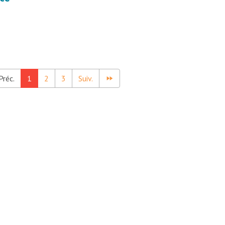
Préc.
1
2
3
Suiv.